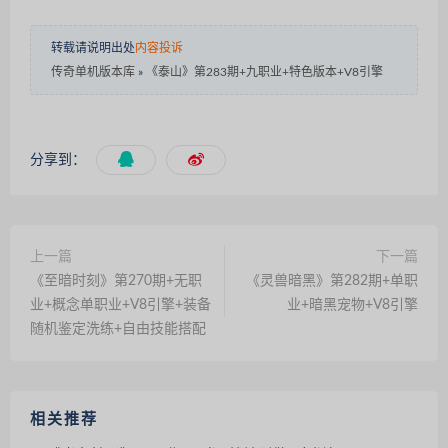
转载请说明出处
内容投诉
传奇单机版本库
»
《泰山》第283期+九职业+特色版本+V8引擎
分享到：
上一篇
下一篇
《至暗时刻》第270期+无职
《灵兽暗黑》第282期+单职
业+概念单职业+V8引擎+装备
业+暗黑宠物+V8引擎
随机鉴定洗练+自由技能搭配
相关推荐