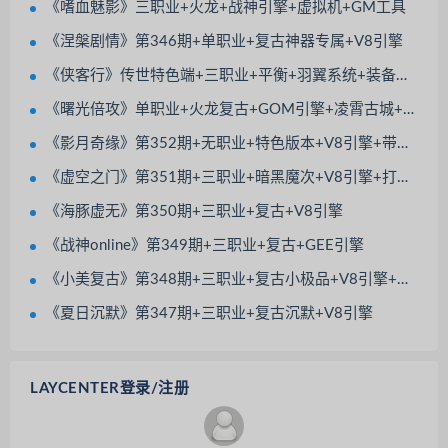
《嗜血魅影》三职业+火龙+战神引擎+虚拟机+GM工具
《涅槃剧情》第346期+单职业+复古神器专属+V8引擎
《侠客行》传世特色端+三职业+平衡+羽翼系统+装备镇魔+极品继承
《曙光倍攻》单职业+火龙复古+GOM引擎+凌霄古城+九五之尊+强者本来+BOSS之家
《影月奇缘》第352期+无职业+特色版本+V8引擎+带光柱+觉醒大师+除魔副本
《虚空之门》第351期+三职业+暗黑魔次+V8引擎+打技能书+宠物大使+神佑法宝
《海豚虚无》第350期+三职业+复古+V8引擎
《战神online》第349期+三职业+复古+GEE引擎
《小美复古》第348期+三职业+复古小极品+V8引擎+特色BUFF+极品套装倍攻
《夏日沉默》第347期+三职业+复古沉默+V8引擎
LAYCENTER登录/注册