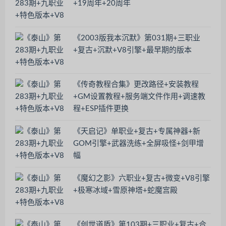
+19周年+20周年
《2003版我本沉默》第031期+三职业
+复古+沉默+V8引擎+最早期的版本
《传奇教程合集》更改路径+安装教程
+GM设置教程+服务端文件作用+调速教
程+ESP插件更换
《天启记》单职业+复古+专属神器+新
GOM引擎+武器洗练+全屏吸怪+剑甲增
幅
《魔幻之影》六职业+复古+微变+V8引擎
+极寒冰域+雪原神塔+蛇魔宫殿
《创世道盾》第103期+三职业+复古+合