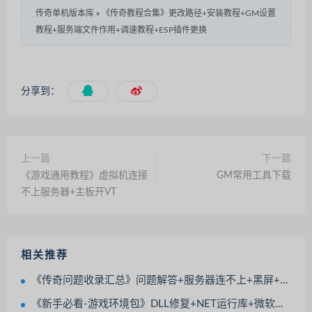
传奇单机版本库
»
《传奇教程合集》更改路径+安装教程+GM设置
教程+服务端文件作用+调速教程+ESP插件更换
分享到：
上一篇
下一篇
《游戏通用教程》虚拟机连接
GM常用工具下载
不上服务器+主板开VT
相关推荐
《传奇问题收录汇总》问题解答+服务器连不上+黑屏+缺少文件+Unable to write to
《新手必看-游戏环境包》DLL修复+NET运行库+微软运行库+防火墙+系统安全Windows Defender