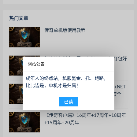
热门文章
传奇单机版使用教程
征途单机版本，需要虚拟机，一起打包好
网站公告
了
成年人的终点站，私服氪金、托、跑路，
比比皆是，单机才是归属！
《新手必看-游戏环境包》DLL修复+NET
运行库+微软运行库+防火墙+系统安全
Windows Defender
已读
《传奇客户端》16周年+17周年+18周年
+19周年+20周年