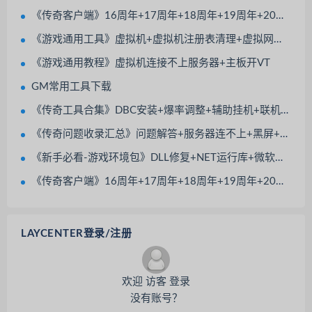
《传奇客户端》16周年+17周年+18周年+19周年+20周年
《游戏通用工具》虚拟机+虚拟机注册表清理+虚拟网卡安装+360解压软件
《游戏通用教程》虚拟机连接不上服务器+主板开VT
GM常用工具下载
《传奇工具合集》DBC安装+爆率调整+辅助挂机+联机工具+无极数据库+AccessDatabaseEngine等等
《传奇问题收录汇总》问题解答+服务器连不上+黑屏+缺少文件+Unable to write to
《新手必看-游戏环境包》DLL修复+NET运行库+微软运行库+防火墙+系统安全Windows Defender
《传奇客户端》16周年+17周年+18周年+19周年+20周年
LAYCENTER登录/注册
欢迎 访客 登录
没有账号？