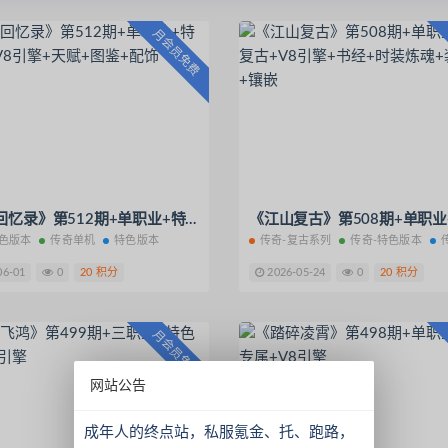
月会员免费
《问卷回忆录》第512期+单职业+特色版本+V8引擎+天赋+图鉴+配饰
特色版本
传奇单机
特色版本
传奇-复古系列
传奇-特色版本
06-01
0
20 积分
2026-05-24
0
20 积分
月会员免费
网站公告
成年人的终点站，私服氪金、托、跑路，