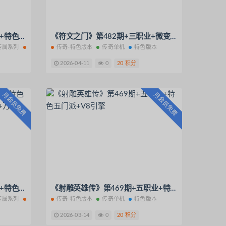
《踏碎凌霄》第498期+单职业+特色专属+V8引擎
《符文之门》第482期+三职业+微变到中变+V8引擎+天赋符文+神秘符语+搜集成就
专属系列
传奇单机
传奇-特色版本
特色版本
传奇单机
特色版本
2026-04-11
0
20 积分
月会员免费
月会员免费
《问剑长生》第470期+单职业+特色专属+V8引擎+特戒+四象+圣器+万古
《射雕英雄传》第469期+五职业+特色五门派+V8引擎
专属系列
传奇单机
传奇-特色版本
特色版本
传奇单机
特色版本
2026-03-14
0
20 积分