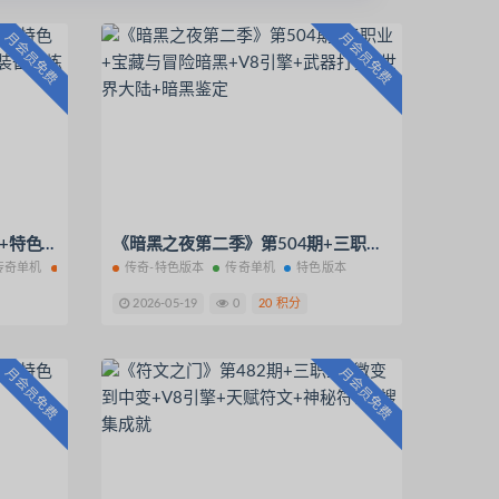
月会员免费
月会员免费
《江山复古》第508期+单职业+特色复古+V8引擎+书经+时装炼魂+装备祭炼+镶嵌
《暗黑之夜第二季》第504期+三职业+宝藏与冒险暗黑+V8引擎+武器打孔+世界大陆+暗黑鉴定
传奇单机
复古系列
传奇-特色版本
传奇单机
特色版本
2026-05-19
0
20 积分
月会员免费
月会员免费