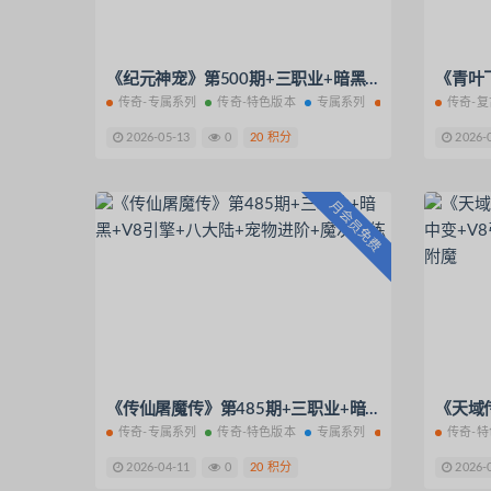
《纪元神宠》第500期+三职业+暗黑宠物+V8引擎+11大陆+随机鉴定+宠物养成+坐骑强化
传奇-专属系列
传奇-特色版本
专属系列
传奇单机
传奇-
特色
2026-05-13
0
20 积分
2026-
月会员免费
《传仙屠魔传》第485期+三职业+暗黑+V8引擎+八大陆+宠物进阶+魔次洗练
传奇-专属系列
传奇-特色版本
专属系列
传奇单机
传奇-
特色
2026-04-11
0
20 积分
2026-