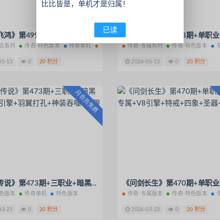
比比皆是，单机才是归属！
已读
《青叶飞鸿》第499期+三职业+特色复古+V8引擎
复古系列
版本
传奇-特色版本
传奇单机
复古系列
传奇-专属系列
特色版本
传奇-特色版本
05-13
0
20 积分
2026-05-13
0
20 积分
月会员免费
《天域传说》第473期+三职业+暗黑中变+V8引擎+羽翼打孔+神装吞噬+无限附魔
特色版本
版本
传奇单机
特色版本
传奇-专属版本
传奇-特色版本
03-23
0
20 积分
2026-03-23
0
20 积分