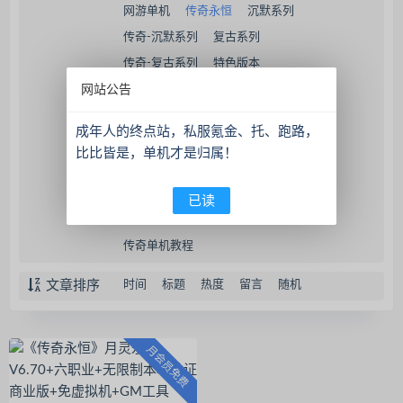
网游单机
传奇永恒
沉默系列
传奇-沉默系列
复古系列
传奇-复古系列
特色版本
网站公告
传奇-特色版本
传奇世界
火龙系列
传奇-火龙系列
专属系列
成年人的终点站，私服氪金、托、跑路，
传奇-专属系列
手机端版
传奇单机
比比皆是，单机才是归属！
传奇-手机端版
征途单机版本
三职业传奇单机版本
1.70传奇单机
已读
1.85传奇单机
传奇单机工具
传奇单机教程
文章排序
时间
标题
热度
留言
随机
月会员免费