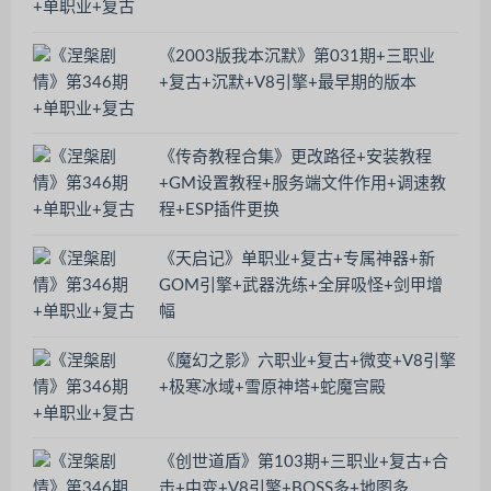
《2003版我本沉默》第031期+三职业
+复古+沉默+V8引擎+最早期的版本
《传奇教程合集》更改路径+安装教程
+GM设置教程+服务端文件作用+调速教
程+ESP插件更换
《天启记》单职业+复古+专属神器+新
GOM引擎+武器洗练+全屏吸怪+剑甲增
幅
《魔幻之影》六职业+复古+微变+V8引擎
+极寒冰域+雪原神塔+蛇魔宫殿
《创世道盾》第103期+三职业+复古+合
击+中变+V8引擎+BOSS多+地图多