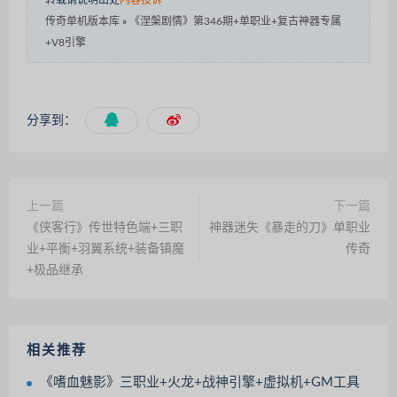
转载请说明出处
内容投诉
传奇单机版本库
»
《涅槃剧情》第346期+单职业+复古神器专属
+V8引擎
分享到：
上一篇
下一篇
《侠客行》传世特色端+三职
神器迷失《暴走的刀》单职业
业+平衡+羽翼系统+装备镇魔
传奇
+极品继承
相关推荐
《嗜血魅影》三职业+火龙+战神引擎+虚拟机+GM工具