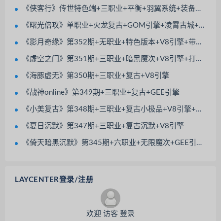
《侠客行》传世特色端+三职业+平衡+羽翼系统+装备镇魔+极品继承
《曙光倍攻》单职业+火龙复古+GOM引擎+凌霄古城+九五之尊+强者本来+BOSS之家
《影月奇缘》第352期+无职业+特色版本+V8引擎+带光柱+觉醒大师+除魔副本
《虚空之门》第351期+三职业+暗黑魔次+V8引擎+打技能书+宠物大使+神佑法宝
《海豚虚无》第350期+三职业+复古+V8引擎
《战神online》第349期+三职业+复古+GEE引擎
《小美复古》第348期+三职业+复古小极品+V8引擎+特色BUFF+极品套装倍攻
《夏日沉默》第347期+三职业+复古沉默+V8引擎
《倚天暗黑沉默》第345期+六职业+无限魔次+GEE引擎+带假人光柱+八大陆
LAYCENTER登录/注册
欢迎 访客 登录