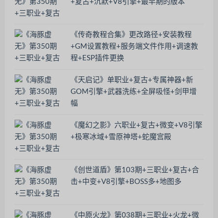
+复古+沉默+V8引擎+最早期的版本
《传奇教程合集》更改路径+安装教程
+GM设置教程+服务端文件作用+调速教
程+ESP插件更换
《天启记》单职业+复古+专属神器+新
GOM引擎+武器洗练+全屏吸怪+剑甲增
幅
《魔幻之影》六职业+复古+微变+V8引擎
+极寒冰域+雪原神塔+蛇魔宫殿
《创世道盾》第103期+三职业+复古+合
击+中变+V8引擎+BOSS多+地图多
《中原火龙》第038期+三职业+火龙+微