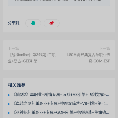
传奇单机版本库
»
《海豚虚无》第350期+三职业+复古+V8引擎
分享到：
上一篇
下一篇
《战神online》第349期+三职
1.80重剑经典复古单职业传
业+复古+GEE引擎
奇-GOM-ESP
相关推荐
《仙剑2》单职业+剧情专属+沉默+V8引擎+飞剑觉醒+渡劫飞升+神器觉醒+鞭尸术
《卓越之剑》单职业+专属+神魔双阵营+V8引擎+第七大陆+元神伴侣+装备强化
《巫神纪》单职业+专属+GOM引擎+神魔锻造+生命锻造+法宝觉醒