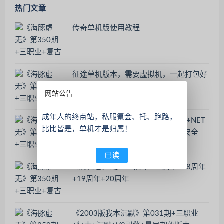
热门文章
传奇单机版使用教程
征途单机版本，需要虚拟机，一起打包好
了
网站公告
成年人的终点站，私服氪金、托、跑路，
《新手必看-游戏环境包》DLL修复+NET
比比皆是，单机才是归属！
运行库+微软运行库+防火墙+系统安全
Windows Defender
已读
《传奇客户端》16周年+17周年+18周年
+19周年+20周年
《2003版我本沉默》第031期+三职业