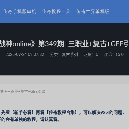
传奇手机版单机
传奇教程工具
传奇世界单机版
战神online》第349期+三职业+复古+GEE
2025-09-24 09:07:32
分类：
复古系列
热度：0
评论：
0
49期+三职业+复古+GEE引擎
先看【新手必看】再看【传奇教程合集】，可以解决98%的问题，
样的会有单独的教程，请认真看。