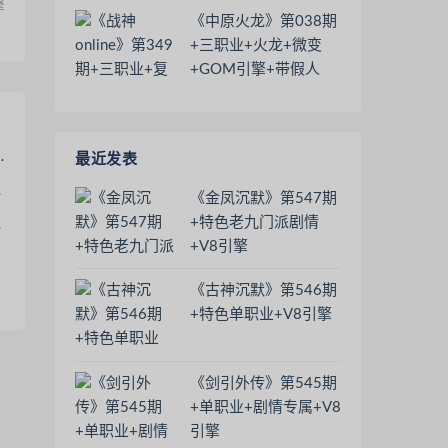
多+地图多
擎
《中原火龙》第038期
+三职业+火龙+微变
+GOM引擎+带假人
+魂骨系统+生肖合成
+战刃互换
最近发表
《金凤沉默》第547期
+特色老九门派剧情
+V8引擎
《古神沉默》第546期
+特色单职业+V8引擎
《剑引外传》第545期
+单职业+剧情专属+V8
引擎