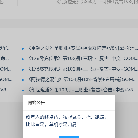
色
《海豚虚无》第350期+三职业+复古+V8引
鞭尸术
《卓越之剑》单职业+专属+神魔双阵营+V8引擎+第七大陆+元神伴侣+装备强化
觉醒
《176零充传承》第102期+三职业+复古+中变+GOM引擎+带假人+带光柱+装备分解
装备分解
《176零充传承》第102期+三职业+复古+中变+GOM引擎+带假人+带光柱+装备分解
太上老君
《阿拉德之混沌》第104期+DNF背景+专属+新GOM引擎+多大陆多地图+超多BOSS模型
地图多
《创世道盾》第103期+三职业+复古+合击+中变+V8引擎+BOSS多+地图多
网站公告
成年人的终点站，私服氪金、托、跑路，
比比皆是，单机才是归属！