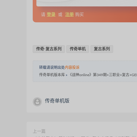
请
登录
或
注册
购买
传奇-复古系列
传奇单机
复古系列
转载请说明出处
内容投诉
传奇单机版本库
»
《战神online》第349期+三职业+复古+G
传奇单机版
上一篇