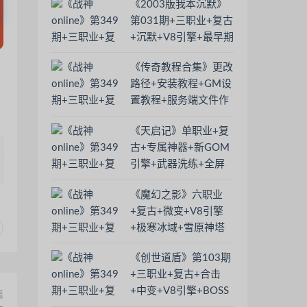
《2003版我本沉默》
第031期+三职业+复古
+沉默+V8引擎+最早期
的版本
《传奇教程合集》更改
路径+安装教程+GM设
置教程+服务端文件作
用+调速教程+ESP插件
《天启记》单职业+复
更换
古+专属神器+新GOM
引擎+武器洗练+全屏
吸怪+剑甲增幅
《魔幻之影》六职业
+复古+微变+V8引擎
+极寒冰域+雪原神塔
+蛇魔宫殿
《创世道盾》第103期
+三职业+复古+合击
+中变+V8引擎+BOSS
篇