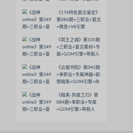
光柱+大背包+沙捐
《176特色复古鉴定》
第086期+三职业+复古
+微变+V8引擎
《冥王之城》第105期
+三职业+复古素材+专
属+GOM引擎+带假人
+多大陆+超多怪
《云烟书院》第045期
BOSS+坐骑
+单职业+专属神器+剧
情暗黑+GOM引擎+命
运老人+渡劫飞升+肉
《暗黑-异度之刃》第
身成圣
084期+单职业+专属
+GOM引擎+带假人
+破劫神器+魂骨系统
+三大陆+强身健体