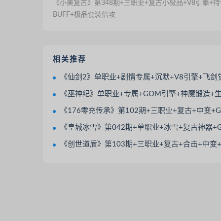
《小美复古》第348期+三职业+复古小极品+V8引擎+特
BUFF+极品套装倍攻
相关推荐
《仙剑2》单职业+剧情专属+沉默+V8引擎+飞剑觉醒+渡劫飞升+神器觉醒+
《巫神纪》单职业+专属+GOM引擎+神魔锻造+生命锻造+法宝
《176零充传承》第102期+三职业+复古+中变+GOM引擎+带假人+带光柱+
《皇城冰雪》第042期+单职业+冰雪+复古神器+GOM引擎+屠龙合成+战魂觉醒+
《创世道盾》第103期+三职业+复古+合击+中变+V8引擎+BOSS多+