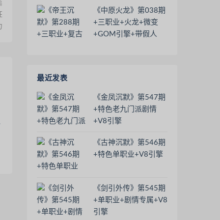
多+地图多
篇
《中原火龙》第038期
狂
+三职业+火龙+微变
力
+GOM引擎+带假人
+魂骨系统+生肖合成
+战刃互换
最近发表
《金凤沉默》第547期
+特色老九门派剧情
+V8引擎
《古神沉默》第546期
+特色单职业+V8引擎
《剑引外传》第545期
+单职业+剧情专属+V8
引擎