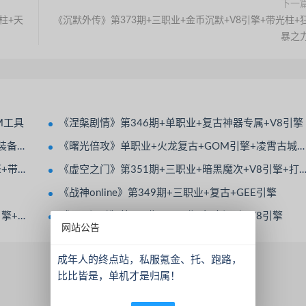
下一
柱+天
《沉默外传》第373期+三职业+金币沉默+V8引擎+带光柱+
暴之
M工具
《涅槃剧情》第346期+单职业+复古神器专属+V8引擎
品继承
《曙光倍攻》单职业+火龙复古+GOM引擎+凌霄古城+九五之尊+强者本来+BOSS之家
魔副本
《虚空之门》第351期+三职业+暗黑魔次+V8引擎+打技能书+宠物大使+神佑法宝
《战神online》第349期+三职业+复古+GEE引擎
装倍攻
《夏日沉默》第347期+三职业+复古沉默+V8引擎
网站公告
成年人的终点站，私服氪金、托、跑路，
比比皆是，单机才是归属！