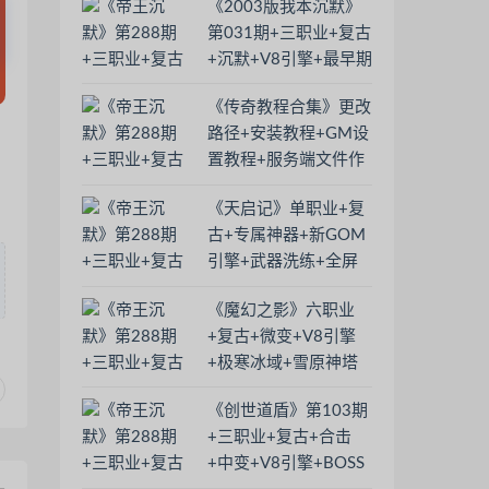
《2003版我本沉默》
第031期+三职业+复古
+沉默+V8引擎+最早期
的版本
《传奇教程合集》更改
路径+安装教程+GM设
置教程+服务端文件作
用+调速教程+ESP插件
《天启记》单职业+复
更换
古+专属神器+新GOM
引擎+武器洗练+全屏
吸怪+剑甲增幅
《魔幻之影》六职业
+复古+微变+V8引擎
+极寒冰域+雪原神塔
+蛇魔宫殿
《创世道盾》第103期
+三职业+复古+合击
+中变+V8引擎+BOSS