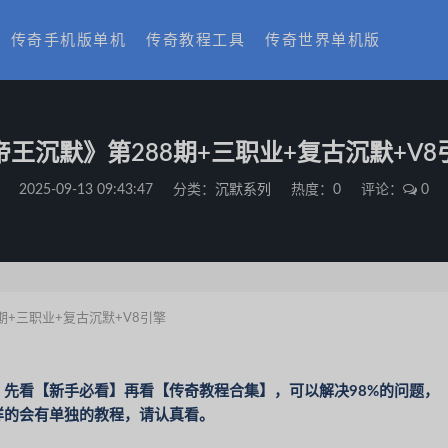
传奇手机版单机
传奇教程工具
传奇世界单机版
帝王沉默》第288期+三职业+复古沉默+V8
2025-09-13 09:43:47
分类：
沉默系列
热度：0
评论：
0
期+三职业+复古沉默+V8引擎
先看【新手必看】再看【传奇教程合集】，可以解决98%的问题，
样的会有单独的教程，请认真看。