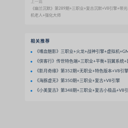
上一篇
《幽兰沉默》第289期+三职业+复古沉默+V8引擎+带光
机老人+强化大师
相关推荐
《嗜血魅影》三职业+火龙+战神引擎+虚拟机+G
《侠客行》传世特色端+三职业+平衡+羽翼系统+装备镇魔+极
《影月奇缘》第352期+无职业+特色版本+V8引擎+带光柱+觉醒大师+除
《海豚虚无》第350期+三职业+复古+V8引擎
《小美复古》第348期+三职业+复古小极品+V8引擎+特色BUFF+极品套