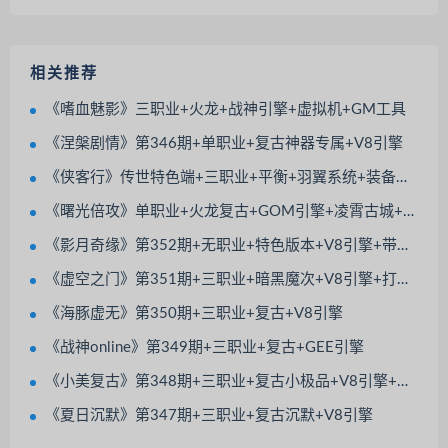
相关推荐
《嗜血魅影》三职业+火龙+战神引擎+虚拟机+GM工具
《涅槃剧情》第346期+单职业+复古神器专属+V8引擎
《侠客行》传世特色端+三职业+平衡+羽翼系统+装备镇魔+极品继承
《曙光倍攻》单职业+火龙复古+GOM引擎+凌霄古城+九五之尊+强者本来+BOSS之家
《影月奇缘》第352期+无职业+特色版本+V8引擎+带光柱+觉醒大师+除魔副本
《虚空之门》第351期+三职业+暗黑魔次+V8引擎+打技能书+宠物大使+神佑法宝
《海豚虚无》第350期+三职业+复古+V8引擎
《战神online》第349期+三职业+复古+GEE引擎
《小美复古》第348期+三职业+复古小极品+V8引擎+特色BUFF+极品套装倍攻
《夏日沉默》第347期+三职业+复古沉默+V8引擎