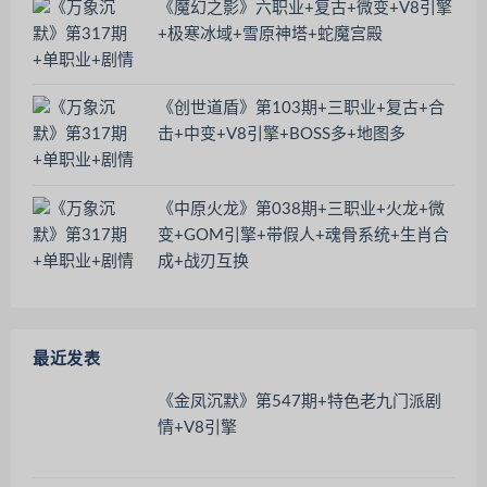
《魔幻之影》六职业+复古+微变+V8引擎
+极寒冰域+雪原神塔+蛇魔宫殿
《创世道盾》第103期+三职业+复古+合
击+中变+V8引擎+BOSS多+地图多
《中原火龙》第038期+三职业+火龙+微
变+GOM引擎+带假人+魂骨系统+生肖合
成+战刃互换
最近发表
《金凤沉默》第547期+特色老九门派剧
情+V8引擎