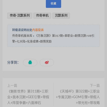
收藏
传奇-沉默系列
传奇单机
沉默系列
转载请说明出处
内容投诉
传奇单机版本库
»
《万象沉默》第317期+单职业+剧情沉默+V8引
擎+七大陆+化身成佛+剧情奖励
分享到：
上一篇
下一篇
《魅影世界》第311期+三职
《天城4F》第322期+三职业
业+我本沉默+GEE引擎+带假
+专属沉默+GOM引擎+带假人
人+阵营争霸+六面神石
+带光柱+带攻略