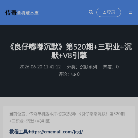
登录
《良仔嘟嘟沉默》第520期+三职业+沉
默+V8引擎
2026-06-20 11:42:12
分类：
沉默系列
热度：0
评论：
0
当前位置：
传奇单机版本库
沉默系列
《良仔嘟嘟沉默》第520期
+三职业+沉默+V8引擎
教程工具:https://cmemall.com/jcgj/