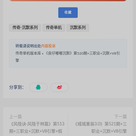
收藏
传奇-沉默系列
传奇单机
沉默系列
转载请说明出处
内容投诉
传奇单机版本库
»
《良仔嘟嘟沉默》第520期+三职业+沉默+V8引
擎
分享到：
上一篇
下一篇
《风隐诀·风隐于林篇》第513
《城城重装3.0》第521期+三
期+三职业+沉默+V8引擎+假
职业+沉默+V8引擎