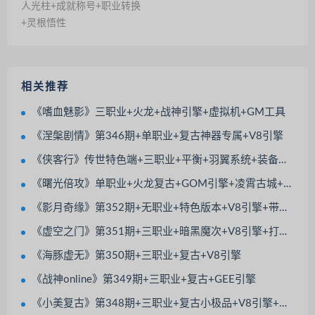
人光柱+成就称号+职业转换
+灵根悟性
相关推荐
《嗜血魅影》三职业+火龙+战神引擎+虚拟机+GM工具
《涅槃剧情》第346期+单职业+复古神器专属+V8引擎
《侠客行》传世特色端+三职业+平衡+羽翼系统+装备镇魔+极品继承
《曙光倍攻》单职业+火龙复古+GOM引擎+凌霄古城+九五之尊+强者本来+BOSS之家
《影月奇缘》第352期+无职业+特色版本+V8引擎+带光柱+觉醒大师+除魔副本
《虚空之门》第351期+三职业+暗黑魔次+V8引擎+打技能书+宠物大使+神佑法宝
《海豚虚无》第350期+三职业+复古+V8引擎
《战神online》第349期+三职业+复古+GEE引擎
《小美复古》第348期+三职业+复古小极品+V8引擎+特色BUFF+极品套装倍攻