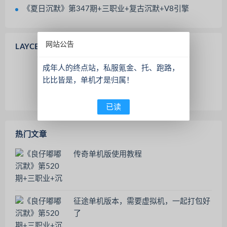
《夏日沉默》第347期+三职业+复古沉默+V8引擎
网站公告
LAYCENTER登录/注册
成年人的终点站，私服氪金、托、跑路，
比比皆是，单机才是归属！
欢迎 访客 登录
没有账号？
已读
热门文章
传奇单机版使用教程
征途单机版本，需要虚拟机，一起打包好
了