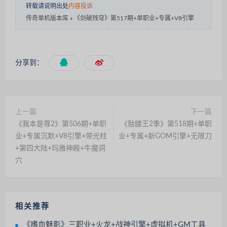
转载请说明出处
内容投诉
传奇单机版本库
»
《剑破残穹》第517期+单职业+专属+V8引擎
分享到：
上一篇
下一篇
《我本是尊2》第506期+单职
《骷髅王2季》第518期+单职
业+专属沉默+V8引擎+带光柱
业+专属+新GOM引擎+无限刀
+第四大陆+玛雅神殿+牛魔洞
穴
相关推荐
《嗜血魅影》三职业+火龙+战神引擎+虚拟机+GM工具