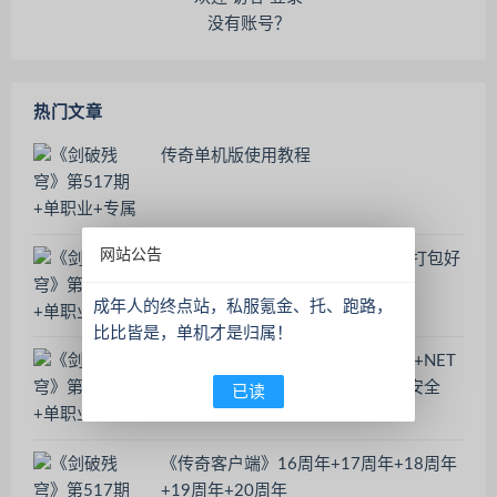
没有账号？
热门文章
传奇单机版使用教程
网站公告
征途单机版本，需要虚拟机，一起打包好
了
成年人的终点站，私服氪金、托、跑路，
比比皆是，单机才是归属！
《新手必看-游戏环境包》DLL修复+NET
运行库+微软运行库+防火墙+系统安全
已读
Windows Defender
《传奇客户端》16周年+17周年+18周年
+19周年+20周年