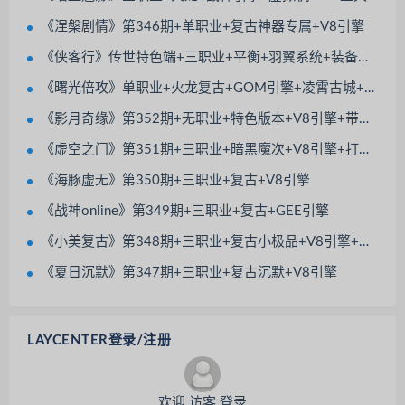
《涅槃剧情》第346期+单职业+复古神器专属+V8引擎
《侠客行》传世特色端+三职业+平衡+羽翼系统+装备镇魔+极品继承
《曙光倍攻》单职业+火龙复古+GOM引擎+凌霄古城+九五之尊+强者本来+BOSS之家
《影月奇缘》第352期+无职业+特色版本+V8引擎+带光柱+觉醒大师+除魔副本
《虚空之门》第351期+三职业+暗黑魔次+V8引擎+打技能书+宠物大使+神佑法宝
《海豚虚无》第350期+三职业+复古+V8引擎
《战神online》第349期+三职业+复古+GEE引擎
《小美复古》第348期+三职业+复古小极品+V8引擎+特色BUFF+极品套装倍攻
《夏日沉默》第347期+三职业+复古沉默+V8引擎
LAYCENTER登录/注册
欢迎 访客 登录