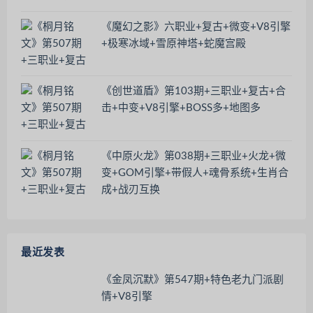
《魔幻之影》六职业+复古+微变+V8引擎
+极寒冰域+雪原神塔+蛇魔宫殿
《创世道盾》第103期+三职业+复古+合
击+中变+V8引擎+BOSS多+地图多
《中原火龙》第038期+三职业+火龙+微
变+GOM引擎+带假人+魂骨系统+生肖合
成+战刃互换
最近发表
《金凤沉默》第547期+特色老九门派剧
情+V8引擎