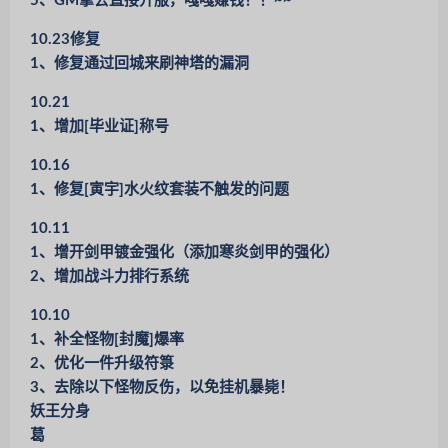
5、GM拿去直接开服，嘎嘎赚钱！！~~
10.23修复
1、修复通过回城来刷神塔的漏洞
10.21
1、增加[毕业证]称号
10.16
1、修复[寅宇]水火纹套装不触发的问题
10.11
1、增开剑甲镀金强化（添加寒炎剑甲的强化）
2、增加战斗力排行系统
10.10
1、补全怪物[封魔]爆率
2、优化一件升级符箓
3、去除以下怪物反伤，以免挂机暴毙！
妖王分身
葛