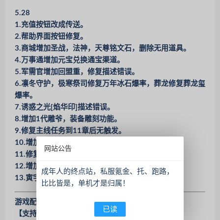
5.28
1.充值按钮改成传送。
2.帮助界面按钮修复。
3.商城增加圣战，法神，天尊铭文石，删除无用道具。
4.万事通增加元宝兑换通宝渠道。
5.军需官增加回盟重，修复描述错误。
6.凛冬守护，极寒祭司修复万年冰石爆率，葬龙修复葬龙玺
爆率。
7.诱惑之光[焰华印]描述错误。
8.增加1代雕爷，装备雕刻功能。
9.修复主线任务到11章后无触发。
10.增加1代淘金者，装备镀金。
网站公告
11.修复试练召唤，修复BOSS八类九类。
12.增加1代神物，疾风真言，炼妖壶可升级。
成年人的终点站，私服氪金、托、跑路，
13.寅宇爆率添加
比比皆是，单机才是归属！
游戏配置需求：
已读
【支持系统】： win7、win10、win11