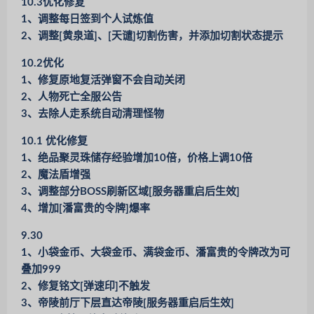
10.3优化修复
1、调整每日签到个人试炼值
2、调整[黄泉道]、[天谴]切割伤害，并添加切割状态提示
10.2优化
1、修复原地复活弹窗不会自动关闭
2、人物死亡全服公告
3、去除人走系统自动清理怪物
10.1 优化修复
1、绝品聚灵珠储存经验增加10倍，价格上调10倍
2、魔法盾增强
3、调整部分BOSS刷新区域[服务器重启后生效]
4、增加[潘富贵的令牌]爆率
9.30
1、小袋金币、大袋金币、满袋金币、潘富贵的令牌改为可
叠加999
2、修复铭文[弹速印]不触发
3、帝陵前厅下层直达帝陵[服务器重启后生效]