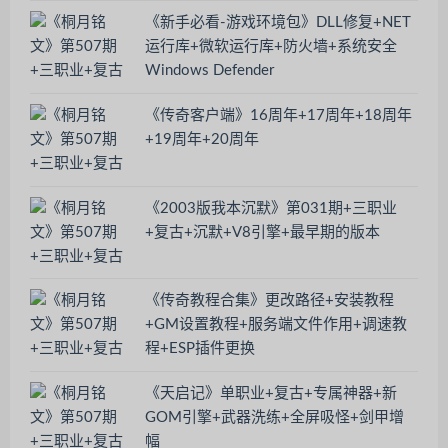
《新手必看-游戏环境包》DLL修复+NET
运行库+微软运行库+防火墙+系统安全
Windows Defender
《传奇客户端》16周年+17周年+18周年
+19周年+20周年
《2003版我本沉默》第031期+三职业
+复古+沉默+V8引擎+最早期的版本
《传奇教程合集》更改路径+安装教程
+GM设置教程+服务端文件作用+调速教
程+ESP插件更换
《天启记》单职业+复古+专属神器+新
GOM引擎+武器洗练+全屏吸怪+剑甲增
幅