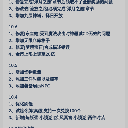
1、修复完成[浮月之谜]章节后领取不了全部奖励的问题
2、修改去[流放之路]必须完成[浮月之谜]章节
3、增加九层神塔，择日开放
10.6
1、修复[东皇鐘]受到魔法攻击时神器减CD无效的问题
2、增加无限仓库格子
3、修复[梦境宝石]合成描述错误
4、金币上限上调至20亿
10.5
1、增加怪物数量
2、添加三件时装以及爆率
3、添加装备展示NPC
10.4
1、优化刷怪
2、试炼令牌(高级)支持一次兑换100个
3、新增[炼妖壶·小镜湖][疾风真言·小镜湖]两件时装