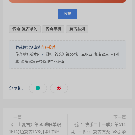
收藏
传奇-复古系列
传奇单机
复古系列
转载请说明出处
内容投诉
传奇单机版本库
»
《桐月铭文》第507期+三职业+复古铭文+V8引
擎+最新修复完整群服毕业版本
分享到：
上一篇
下一篇
《江山复古》第508期+单职
《新年快乐二十一季》第511
业+特色复古+V8引擎+书经
期+三职业+复古微变+V8引擎